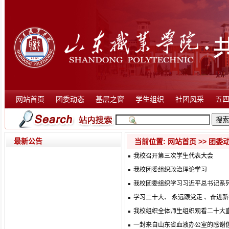
网站首页
团委动态
基层之窗
学生组织
社团风采
五
最新公告
当前位置:
网站首页
>>
团委
我校召开第三次学生代表大会
我校团委组织政治理论学习
我校团委组织学习习近平总书记系
学习二十大、 永远跟党走 、奋进
我校组织全体师生组织观看二十大
一封来自山东省血液办公室的感谢