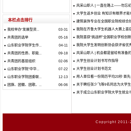
风采山职人 | 一直在路上——勿忘
大学生返乡创业 有知识有眼界才能
本栏点击排行
建筑装饰专业在全国职业院校综合
我院在齐鲁大学生机器人大赛上喜
我校举办“发展型资...
03-31
我院喜获“挑战杯”全国职业学校创
共青团的选举
05-16
我院大学生发明创新协会获评省优
山东职业学院学生作...
04-11
风采山职人 | 机会都是留给有准备
共青团的性质、职能...
09-18
大学生创业计划书写作指导
共青团的基层组织
02-06
大学生创业计划书范文
山东职业学院“中华...
07-22
用人单位看一份简历平均20秒 首
山东职业学院团委联...
12-13
关于聘任张少飞等9名同志为大学
团旗、团徽、团歌、...
06-06
关于成立山东职业学院大学生就业
Copyright 2