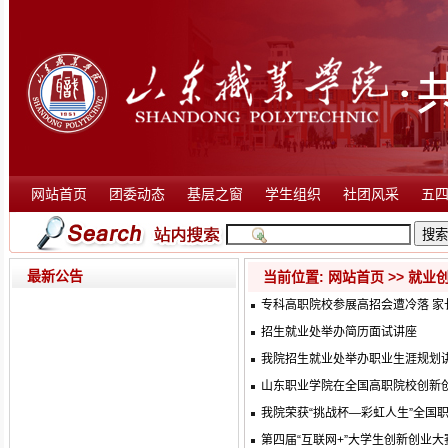
网站首页
团委动态
基层之窗
学生组织
社团风采
五
最新公告
当前位置:
网站首页
>>
就业
专科高职院校参展高招会遭冷落 家
招生就业处举办简历面试讲座
我院招生就业处举办职业生涯规划
山东职业学院在全国高职院校创新
我院荣获“挑战杯—彩虹人生”全国
第四届“互联网+”大学生创新创业